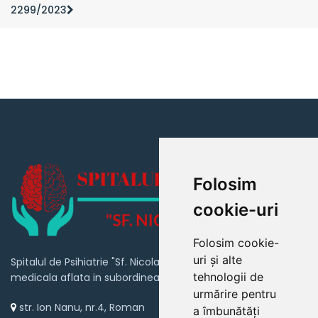
2299/2023
Folosim
cookie-uri
Folosim cookie-
uri și alte
Spitalul de Psihiatrie "Sf. Nicolae" Roman este o unitate
tehnologii de
medicala aflata in subordinea Consiliului Judetean Neamt
urmărire pentru
str. Ion Nanu, nr.4, Roman
a îmbunătăți