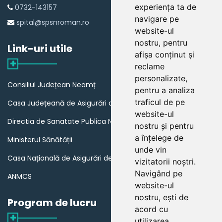
experiența ta de
0732-143157
navigare pe
spital@spsnroman.ro
website-ul
nostru, pentru
Link-uri utile
afișa conținut și
reclame
personalizate,
Consiliul Județean Neamț
pentru a analiza
traficul de pe
Casa Județeană de Asigurări de Sănătate Neamț
website-ul
Directia de Sanatate Publica Neamț
nostru și pentru
a înțelege de
Ministerul Sănătății
unde vin
Casa Națională de Asigurări de Sănătate
vizitatorii noștri.
Navigând pe
ANMCS
website-ul
nostru, ești de
Program de lucru
acord cu
utilizarea