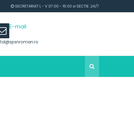
SECRETARIAT L - V 07:00 - 15:00 si SECTIE: 24/7
E-mail
ital@spsnroman.ro