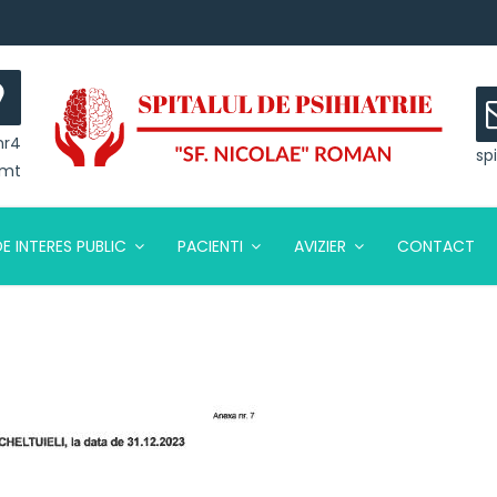
nr4
sp
amt
DE INTERES PUBLIC
PACIENTI
AVIZIER
CONTACT