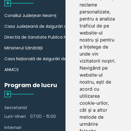
reclame
personalizate,
Consiliul Județean Neamț
pentru a analiza
traficul de pe
Casa Județeană de Asigurări de Sănătate Neamț
website-ul
Directia de Sanatate Publica Neamț
nostru și pentru
a înțelege de
Ministerul Sănătății
unde vin
Casa Națională de Asigurări de Sănătate
vizitatorii noștri.
Navigând pe
ANMCS
website-ul
nostru, ești de
Program de lucru
acord cu
utilizarea
cookie-urilor,
Secretariat
cât și a altor
Luni-Vineri
07:00 - 15:00
metode de
urmărire
Internari