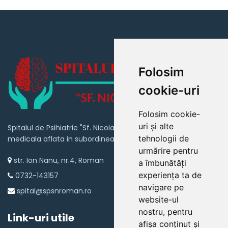
Folosim
cookie-uri
Folosim cookie-
uri și alte
Spitalul de Psihiatrie "Sf. Nicolae" Roman este o unitate
tehnologii de
medicala aflata in subordinea Consiliului Judetean Neamt
urmărire pentru
str. Ion Nanu, nr.4, Roman
a îmbunătăți
experiența ta de
0732-143157
navigare pe
spital@spsnroman.ro
website-ul
nostru, pentru
Link-uri utile
afișa conținut și